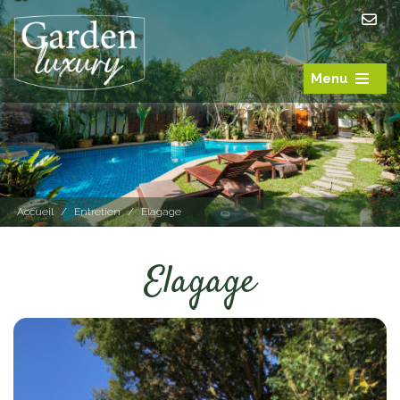
Menu
Accueil
/
Entretien
/
Elagage
Elagage