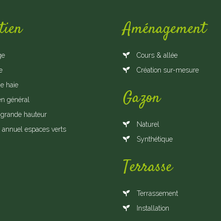
tien
Aménagement
ge
Cours & allée
e
Création sur-mesure
de haie
Gazon
en général
 grande hauteur
Naturel
 annuel espaces verts
Synthétique
Terrasse
Terrassement
Installation