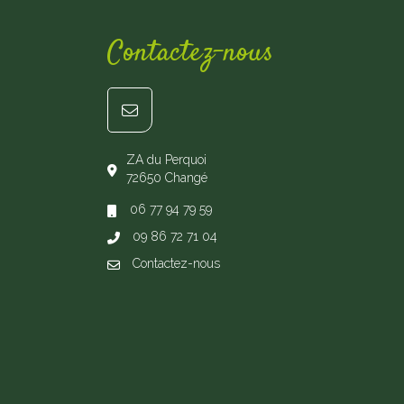
Contactez-nous
ZA du Perquoi
72650 Changé
06 77 94 79 59
09 86 72 71 04
Contactez-nous