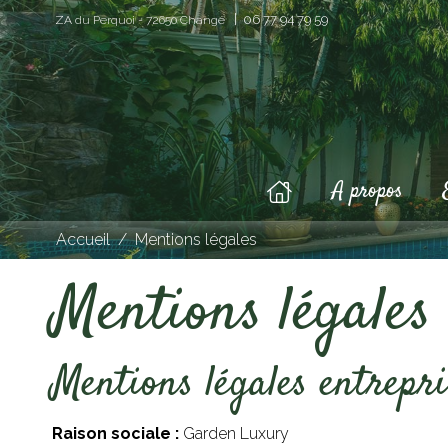
|
06 77 94 79 59
ZA du Perquoi - 72650 Changé
A propos
Accueil
/
Mentions légales
Mentions légale
Mentions légales entrepri
Raison sociale :
Garden Luxury