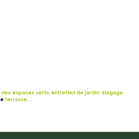
 des espaces verts
,
entretien de jardin
,
élagage
de
terrasse
, ...